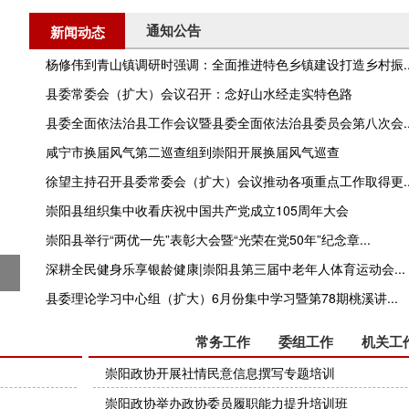
通知公告
新闻动态
杨修伟到青山镇调研时强调：全面推进特色乡镇建设打造乡村振..
县委常委会（扩大）会议召开：念好山水经走实特色路
县委全面依法治县工作会议暨县委全面依法治县委员会第八次会..
咸宁市换届风气第二巡查组到崇阳开展换届风气巡查
徐望主持召开县委常委会（扩大）会议推动各项重点工作取得更..
崇阳县组织集中收看庆祝中国共产党成立105周年大会
崇阳县举行“两优一先”表彰大会暨“光荣在党50年”纪念章...
深耕全民健身乐享银龄健康|崇阳县第三届中老年人体育运动会...
县委理论学习中心组（扩大）6月份集中学习暨第78期桃溪讲...
政协工作
常务工作
委组工作
机关工
崇阳政协开展社情民意信息撰写专题培训
崇阳政协举办政协委员履职能力提升培训班