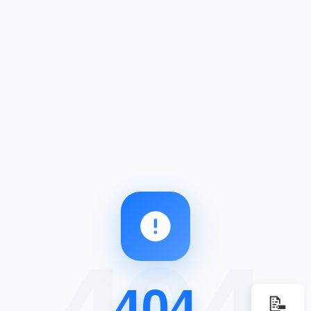
404
📝